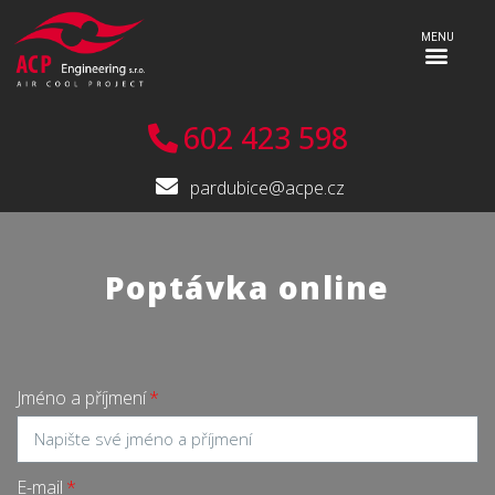
602 423 598
pardubice@acpe.cz
Poptávka online
Jméno a příjmení
E-mail